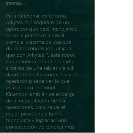
interés.
Para funcionar en terreno,
Arkytas MU, requiere de un
operador que esté manejando
tanto la plataforma móvil
como al sistema de captura
de datos robotizado. Al igual
que con Arkytas P, este robot
se comunica con el operador
a través de una tablet vía wifi,
donde están los controles y el
operador puede ver lo que
está dentro del túnel.
Kinamics también se encarga
de la capacitación de los
operadores, para sacar el
mejor provecho a la
tecnología y lograr así una
construcción de túneles más