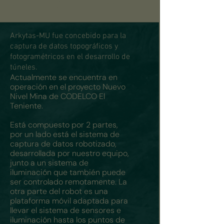
MINERÍA SUBTERRÁNEA
Arkytas-MU fue concebido para la
captura de datos topográficos y
fotogramétricos en el desarrollo de
túneles.
Actualmente se encuentra en
operación en el proyecto Nuevo
Nivel Mina de CODELCO El
Teniente.
Está compuesto por 2 partes,
por un lado está el sistema de
captura de datos robotizado,
desarrollada por nuestro equipo,
junto a un sistema de
iluminación que también puede
ser controlado remotamente. La
otra parte del robot es una
plataforma móvil adaptada para
llevar el sistema de sensores e
iluminación hasta los puntos de