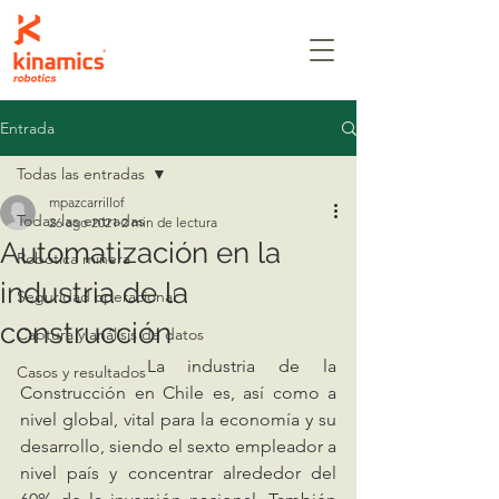
Entrada
Todas las entradas
mpazcarrillof
Todas las entradas
26 ago 2021
2 min de lectura
Automatización en la
Robótica minera
industria de la
Seguridad operacional
construcción
Captura y análisis de datos
		La industria de la 
Casos y resultados
Construcción en Chile es, así como a 
nivel global, vital para la economía y su 
desarrollo, siendo el sexto empleador a 
nivel país y concentrar alrededor del 