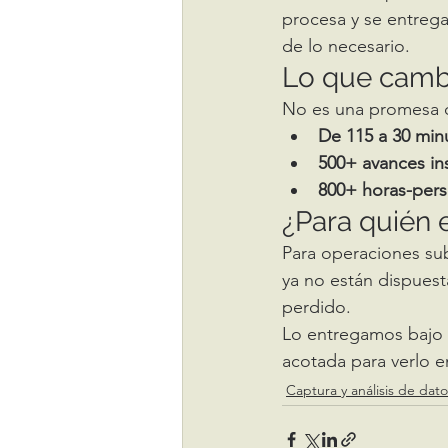
procesa y se entrega
de lo necesario.
Lo que camb
No es una promesa de
De 115 a 30 min
500+ avances i
800+ horas-per
¿Para quién 
Para operaciones sub
ya no están dispuest
perdido.
Lo entregamos bajo 
acotada para verlo 
Captura y análisis de dato