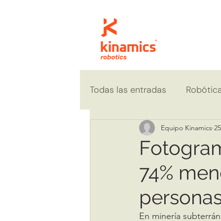
Todas las entradas
Robótic
Casos y resultados
Equipo Kinamics
25
Fotograme
74% meno
persona
En minería subterrán