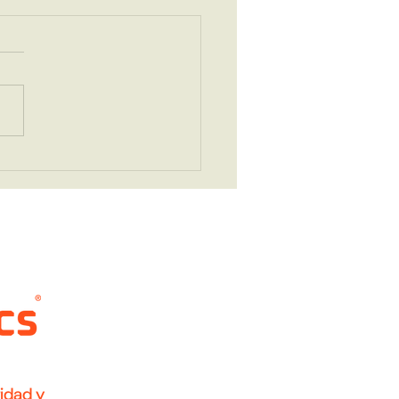
secretos que esconde
ltrasonido
idad y