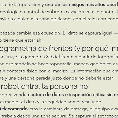
osa de la operación y 
uno de los riesgos más altos para 
 geología o control de sobre-excavación en ese punto s
nviar a alguien a la zona de riesgo, con el reloj corriendo 
otizada cambia esa ecuación. El dato se captura igual 
 tiene que estar ahí.
togrametría de frentes (y por qué i
onstruye la geometría 3D del frente a partir de fotograf
on ese modelo se hace topografía, mapeo geológico est
sin contacto físico con el macizo. Es información que ant
cha y una persona parada justo donde no debería estar.
 robot entra, la persona no
obots: vende 
captura de datos e inspección crítica sin e
 el medio; el dato y la seguridad son el resultado.
telecomando
: tras la caminata de entrega, el equipo ava
 trabaja desde una zona segura. Se captura el set fotogr