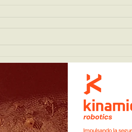
Control Predictivo (o
Los 
aquello que hace que los
el u
robots sean robots)
Impulsando la segur