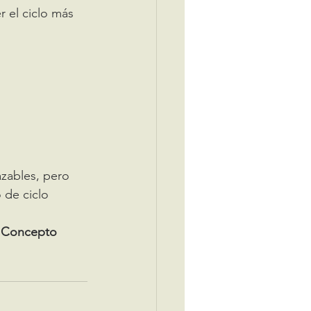
 el ciclo más 
.
zables, pero 
 de ciclo 
 Concepto