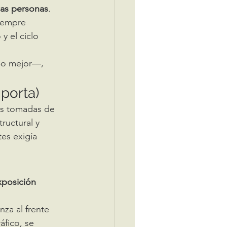
las personas
. 
iempre 
y el ciclo 
—o mejor—, 
mporta)
ías tomadas de 
ructural y 
es exigía 
xposición 
nza al frente 
áfico, se 