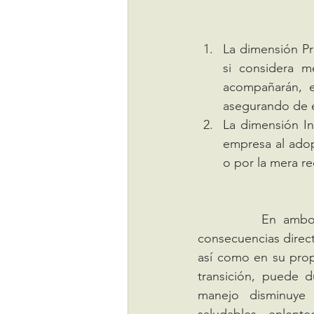
La dimensión Pro
si considera me
acompañarán, en
asegurando de e
La dimensión In
empresa al adopt
o por la mera r
		En ambos constructos la visión de la organización es fundamental y traerá 
consecuencias direct
así como en su prop
transición, puede d
manejo disminuye