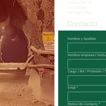
Polonia 285-A
Las Condes
Santiago, Chile
Contacto
Nombre y Apellido
Nombre empresa / institu
Cargo / Rol / Profesión / 
Email
*
Motivo de Contacto
*