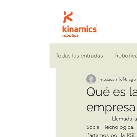
Todas las entradas
Robótic
Casos y resultados
mpazcarrillof
8 ago
Qué es la
empresa
		Llamada así por sus siglas en inglés, la TSR es el concepto de Responsabilidad 
Social Tecnológica,
Partamos por la RSE