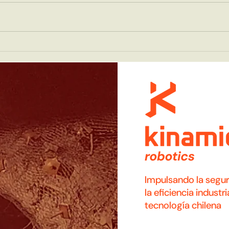
Control Predictivo (o
Los 
aquello que hace que los
el u
robots sean robots)
Impulsando la segur
la eficiencia industri
tecnología chilena