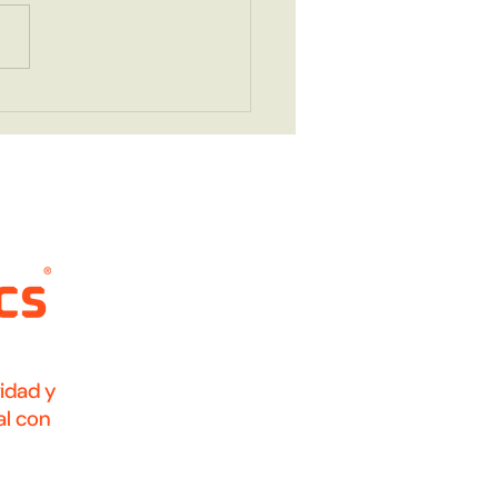
secretos que esconde
ltrasonido
idad y
al con