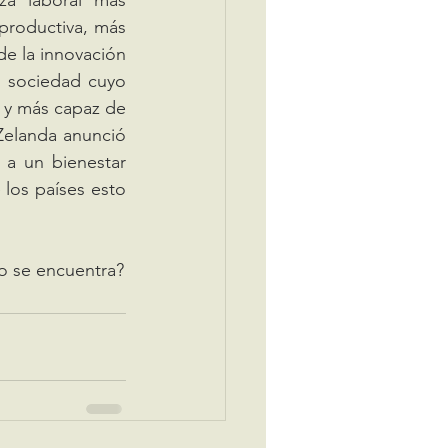
a laboral más 
productiva, más 
e la innovación 
 sociedad cuyo 
 y más capaz de 
Zelanda anunció 
a un bienestar 
los países esto 
		Y tu empresa, ¿considera la TSR? ¿En qué dimensión del constructo se encuentra? 