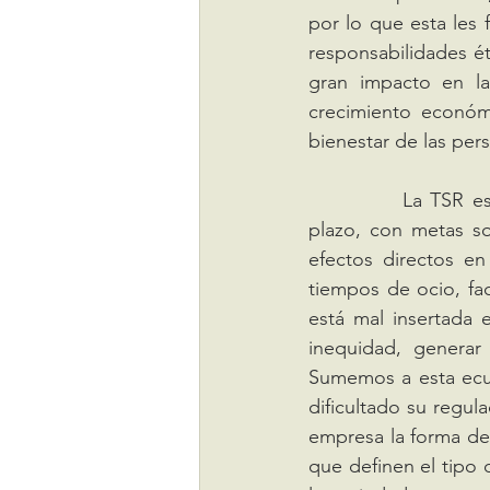
por lo que esta les 
responsabilidades é
gran impacto en la
crecimiento económ
bienestar de las pers
		La TSR es una alineación consciente de metas del negocio a corto y mediano 
plazo, con metas so
efectos directos en
tiempos de ocio, fac
está mal insertada 
inequidad, generar 
Sumemos a esta ecua
dificultado su regu
empresa la forma de 
que definen el tipo